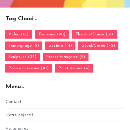
Tag Cloud
Vidéo (12)
Tourisme (90)
Théatre/Danse (18)
Témoignage (5)
Société (14)
Séoul/Corée (45)
Sculpture (33)
Presse française (9)
Presse coréenne (10)
Point de vue (4)
Menu
Contact
Notre objectif
Partenaires