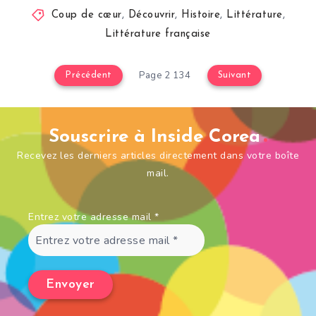
Coup de cœur
,
Découvrir
,
Histoire
,
Littérature
,
Littérature française
Page 2 134
Précédent
Suivant
Souscrire à Inside Corea
Recevez les derniers articles directement dans votre boîte
mail.
Entrez votre adresse mail
*