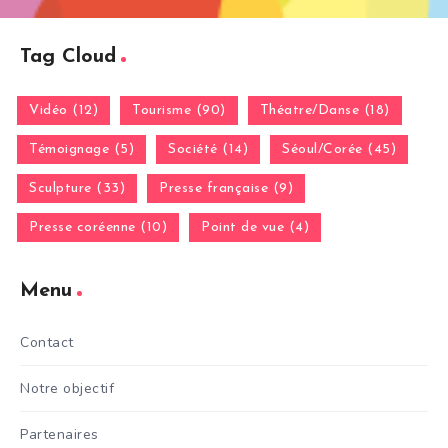
Tag Cloud
Vidéo (12)
Tourisme (90)
Théatre/Danse (18)
Témoignage (5)
Société (14)
Séoul/Corée (45)
Sculpture (33)
Presse française (9)
Presse coréenne (10)
Point de vue (4)
Menu
Contact
Notre objectif
Partenaires