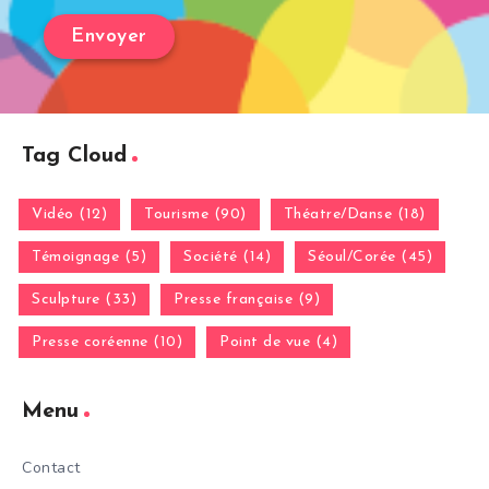
Tag Cloud
Vidéo (12)
Tourisme (90)
Théatre/Danse (18)
Témoignage (5)
Société (14)
Séoul/Corée (45)
Sculpture (33)
Presse française (9)
Presse coréenne (10)
Point de vue (4)
Menu
Contact