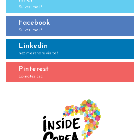
Suivez-moi !
Facebook
Suivez-moi !
Linkedin
nez me rendre visite !
Pinterest
Épinglez ceci !