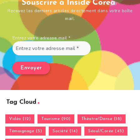
Souscrire à Inside Corea
Recevez les derniers articles directement dans votre boîte
mail.
Entrez votre adresse mail
*
Tag Cloud
Vidéo (12)
Tourisme (90)
Théatre/Danse (18)
Témoignage (5)
Société (14)
Séoul/Corée (45)