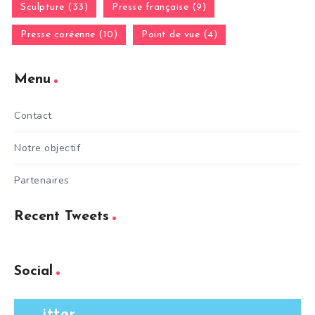
Sculpture (33)
Presse française (9)
Presse coréenne (10)
Point de vue (4)
Menu
Contact
Notre objectif
Partenaires
Recent Tweets
Social
itter