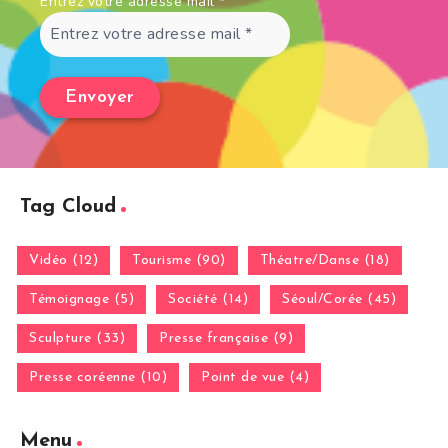
Entrez votre adresse mail
*
Tag Cloud
Vidéo (12)
Tourisme (90)
Théatre/Danse (18)
Témoignage (5)
Société (14)
Séoul/Corée (45)
Sculpture (33)
Presse française (9)
Presse coréenne (10)
Point de vue (4)
Menu