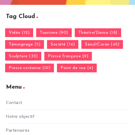
Tag Cloud
Vidéo (12)
Tourisme (90)
Théatre/Danse (18)
Témoignage (5)
Société (14)
Séoul/Corée (45)
Sculpture (33)
Presse française (9)
Presse coréenne (10)
Point de vue (4)
Menu
Contact
Notre objectif
Partenaires