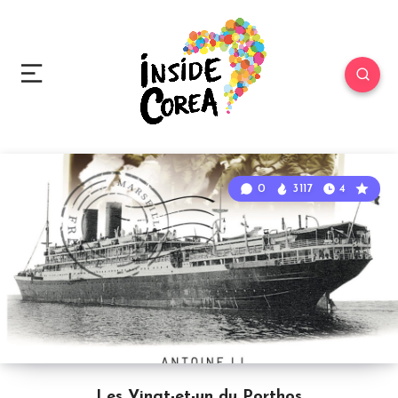
0
3117
4
Les Vingt-et-un du Porthos