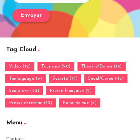
Tag Cloud
Vidéo (12)
Tourisme (90)
Théatre/Danse (18)
Témoignage (5)
Société (14)
Séoul/Corée (45)
Sculpture (33)
Presse française (9)
Presse coréenne (10)
Point de vue (4)
Menu
Contact