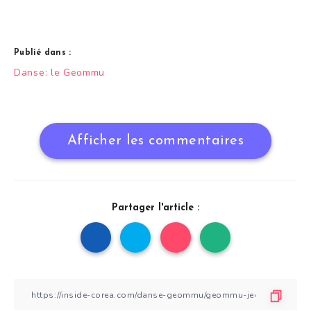
Publié dans :
Navigation
Danse: le Geommu
de
l’article
Afficher les commentaires
Partager l'article :