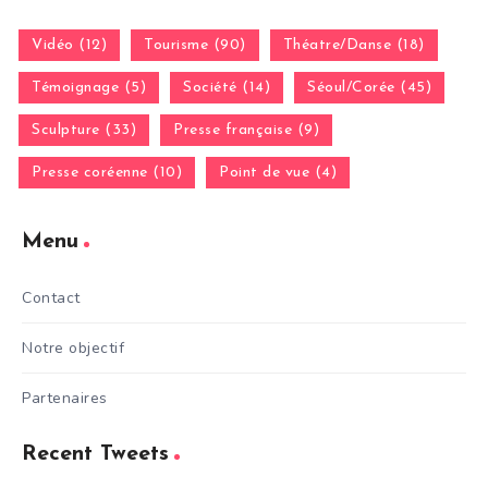
Vidéo (12)
Tourisme (90)
Théatre/Danse (18)
Témoignage (5)
Société (14)
Séoul/Corée (45)
Sculpture (33)
Presse française (9)
Presse coréenne (10)
Point de vue (4)
Menu
Contact
Notre objectif
Partenaires
Recent Tweets