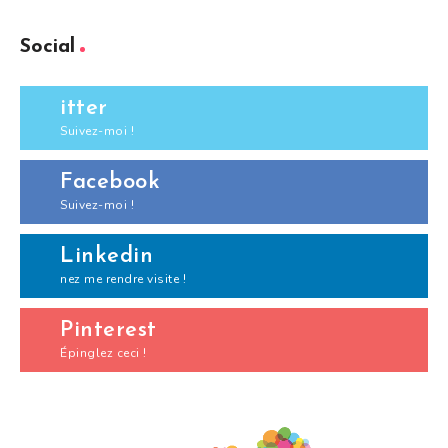
Social
itter
Suivez-moi !
Facebook
Suivez-moi !
Linkedin
nez me rendre visite !
Pinterest
Épinglez ceci !