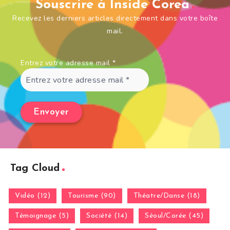
Souscrire à Inside Corea
Recevez les derniers articles directement dans votre boîte
mail.
Entrez votre adresse mail
*
Tag Cloud
Vidéo (12)
Tourisme (90)
Théatre/Danse (18)
Témoignage (5)
Société (14)
Séoul/Corée (45)