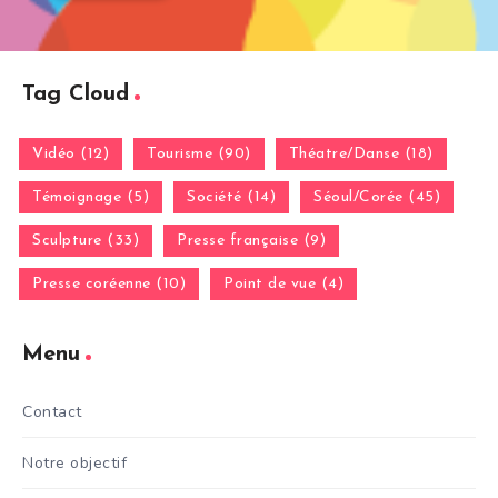
Tag Cloud
Vidéo (12)
Tourisme (90)
Théatre/Danse (18)
Témoignage (5)
Société (14)
Séoul/Corée (45)
Sculpture (33)
Presse française (9)
Presse coréenne (10)
Point de vue (4)
Menu
Contact
Notre objectif