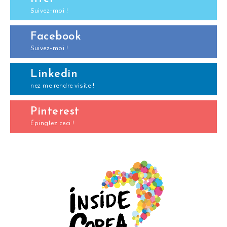
Suivez-moi !
Facebook
Suivez-moi !
Linkedin
nez me rendre visite !
Pinterest
Épinglez ceci !