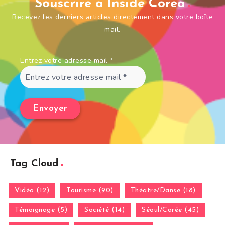
Souscrire à Inside Corea
Recevez les derniers articles directement dans votre boîte
mail.
Entrez votre adresse mail
*
Tag Cloud
Vidéo (12)
Tourisme (90)
Théatre/Danse (18)
Témoignage (5)
Société (14)
Séoul/Corée (45)