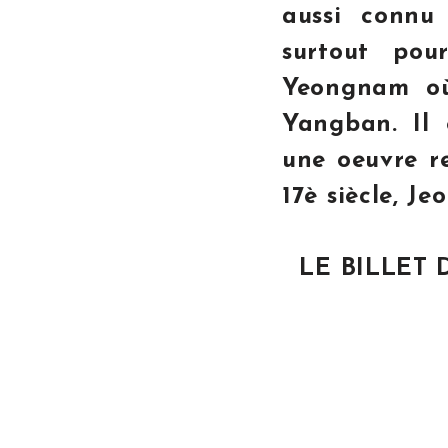
aussi connu
surtout pou
Yeongnam où
Yangban. Il 
une oeuvre r
17è siècle, Je
LE BILLET 