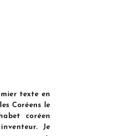
emier texte en
 les Coréens le
habet coréen
inventeur. Je