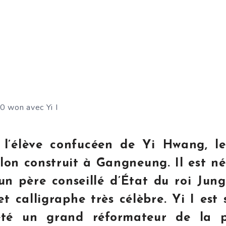
0 won avec Yi I
e l’élève confucéen de Yi Hwang, le
lon construit à Gangneung. Il est n
d’un père conseillé d’État du roi Jun
et calligraphe très célèbre. Yi I est
été un grand réformateur de la po