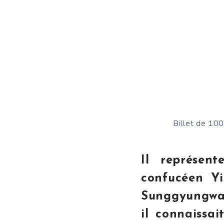
Billet de 10
Il représen
confucéen Y
Sunggyungwan.
il connaissai