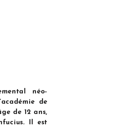
emental néo-
’académie de
âge de 12 ans,
fucius. Il est