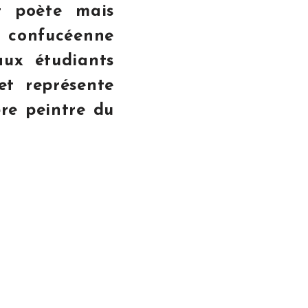
t poète mais
 confucéenne
ux étudiants
et représente
re peintre du