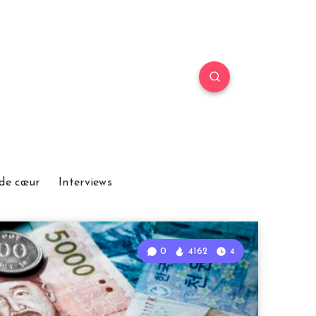
de cœur
Interviews
0
4162
4