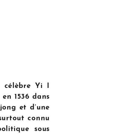
 célèbre Yi I
é en 1536 dans
gjong et d’une
 surtout connu
litique sous