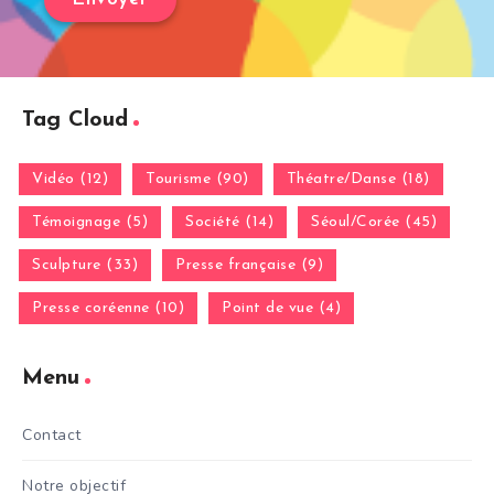
Tag Cloud
Vidéo (12)
Tourisme (90)
Théatre/Danse (18)
Témoignage (5)
Société (14)
Séoul/Corée (45)
Sculpture (33)
Presse française (9)
Presse coréenne (10)
Point de vue (4)
Menu
Contact
Notre objectif