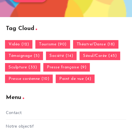
Tag Cloud
Vidéo (12)
Tourisme (90)
Théatre/Danse (18)
Témoignage (5)
Société (14)
Séoul/Corée (45)
Sculpture (33)
Presse française (9)
Presse coréenne (10)
Point de vue (4)
Menu
Contact
Notre objectif