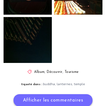
Album
,
Découvrir
,
Tourisme
buddha
lanternes
temple
,
,
tiqueté dans :
Afficher les commentaires