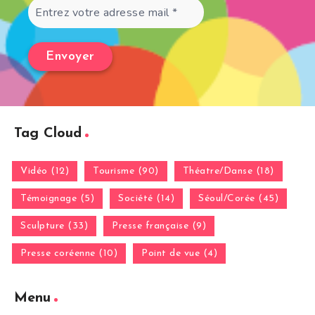
Tag Cloud
Vidéo (12)
Tourisme (90)
Théatre/Danse (18)
Témoignage (5)
Société (14)
Séoul/Corée (45)
Sculpture (33)
Presse française (9)
Presse coréenne (10)
Point de vue (4)
Menu