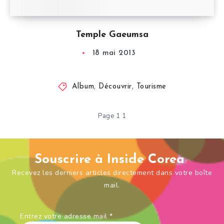
Temple Gaeumsa
18 mai 2013
Album
,
Découvrir
,
Tourisme
Page 1 1
Souscrire à Inside Corea
Recevez les derniers articles directement dans votre boîte
mail.
Entrez votre adresse mail
*