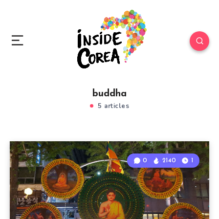
buddha
5 articles
0
2140
1