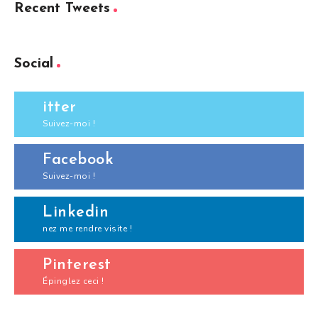
Recent Tweets
Social
itter
Suivez-moi !
Facebook
Suivez-moi !
Linkedin
nez me rendre visite !
Pinterest
Épinglez ceci !