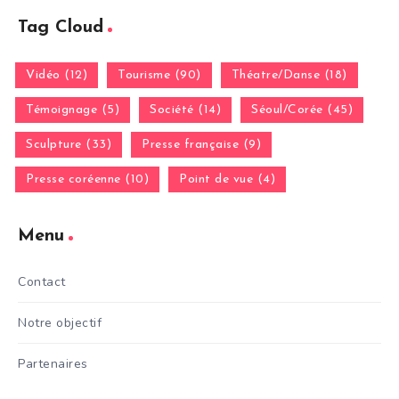
Tag Cloud
Vidéo (12)
Tourisme (90)
Théatre/Danse (18)
Témoignage (5)
Société (14)
Séoul/Corée (45)
Sculpture (33)
Presse française (9)
Presse coréenne (10)
Point de vue (4)
Menu
Contact
Notre objectif
Partenaires