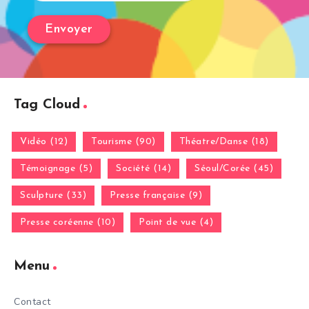
Tag Cloud
Vidéo (12)
Tourisme (90)
Théatre/Danse (18)
Témoignage (5)
Société (14)
Séoul/Corée (45)
Sculpture (33)
Presse française (9)
Presse coréenne (10)
Point de vue (4)
Menu
Contact