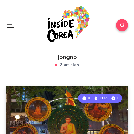
jongno
2 articles
0
2138
1