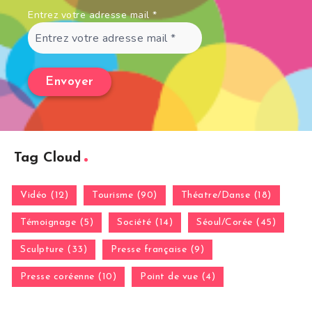
Entrez votre adresse mail
*
Tag Cloud
Vidéo (12)
Tourisme (90)
Théatre/Danse (18)
Témoignage (5)
Société (14)
Séoul/Corée (45)
Sculpture (33)
Presse française (9)
Presse coréenne (10)
Point de vue (4)