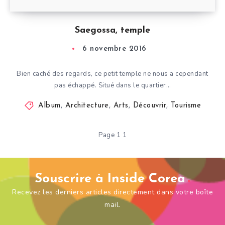
Saegossa, temple
6 novembre 2016
Bien caché des regards, ce petit temple ne nous a cependant
pas échappé. Situé dans le quartier…
Album
,
Architecture
,
Arts
,
Découvrir
,
Tourisme
Page 1 1
Souscrire à Inside Corea
Recevez les derniers articles directement dans votre boîte
mail.