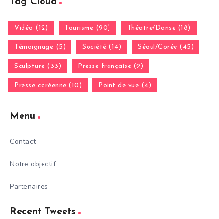
Tag Cloud
Vidéo (12)
Tourisme (90)
Théatre/Danse (18)
Témoignage (5)
Société (14)
Séoul/Corée (45)
Sculpture (33)
Presse française (9)
Presse coréenne (10)
Point de vue (4)
Menu
Contact
Notre objectif
Partenaires
Recent Tweets