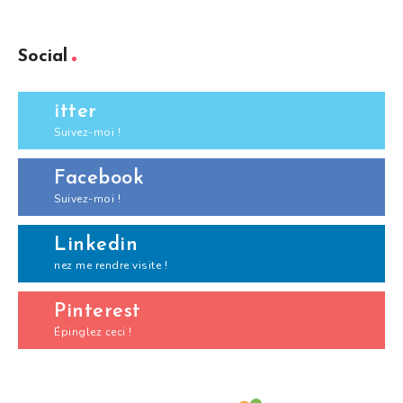
Social
itter
Suivez-moi !
Facebook
Suivez-moi !
Linkedin
nez me rendre visite !
Pinterest
Épinglez ceci !