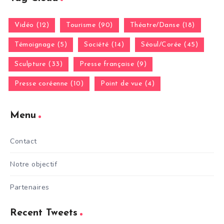
Vidéo (12)
Tourisme (90)
Théatre/Danse (18)
Témoignage (5)
Société (14)
Séoul/Corée (45)
Sculpture (33)
Presse française (9)
Presse coréenne (10)
Point de vue (4)
Menu
Contact
Notre objectif
Partenaires
Recent Tweets