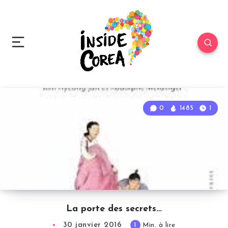
0
1485
1
La porte des secrets…
30 janvier 2016
1
Min. à lire