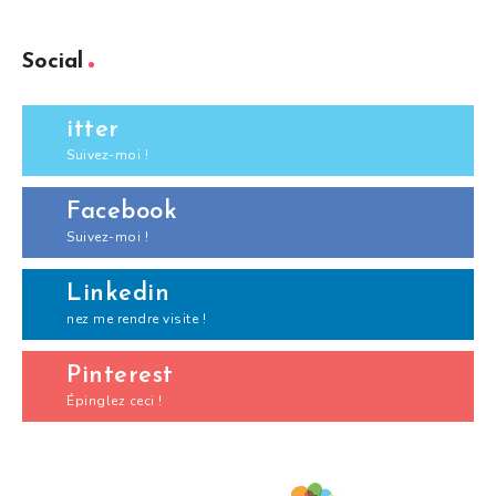
Social
itter
Suivez-moi !
Facebook
Suivez-moi !
Linkedin
nez me rendre visite !
Pinterest
Épinglez ceci !