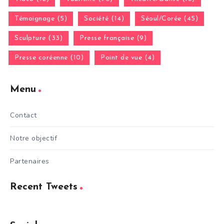
Témoignage (5)
Société (14)
Séoul/Corée (45)
Sculpture (33)
Presse française (9)
Presse coréenne (10)
Point de vue (4)
Menu
Contact
Notre objectif
Partenaires
Recent Tweets