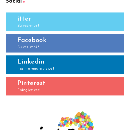
Social
itter
Suivez-moi !
Facebook
Suivez-moi !
Linkedin
nez me rendre visite !
Pinterest
Épinglez ceci !