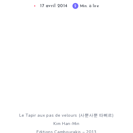
17 avril 2014
2
Min. à lire
Le Tapir aux pas de velours (사뿐사뿐 따삐르)
Kim Han-Min
Editions Cambourakis – 2013