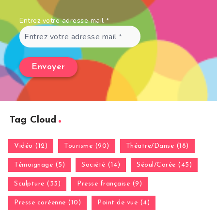
Entrez votre adresse mail
*
Tag Cloud
Vidéo (12)
Tourisme (90)
Théatre/Danse (18)
Témoignage (5)
Société (14)
Séoul/Corée (45)
Sculpture (33)
Presse française (9)
Presse coréenne (10)
Point de vue (4)