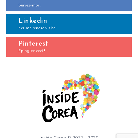
Suivez-moi !
Linkedin
nez me rendre visite !
Pinterest
Épinglez ceci !
Inside Corea © 2012 - 2020