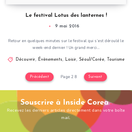
Le festival Lotus des lanternes !
9 mai 2016
Retour en quelques minutes sur le festival qui s’est déroulé le
week-end dernier ! Un grand merci…
Découvrir
,
Évènements
,
Loisir
,
Séoul/Corée
,
Tourisme
Page 2 8
Précédent
Suivant
Souscrire à Inside Corea
Recevez les derniers articles directement dans votre boîte
mail.