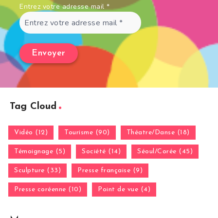
Entrez votre adresse mail
*
Tag Cloud
Vidéo (12)
Tourisme (90)
Théatre/Danse (18)
Témoignage (5)
Société (14)
Séoul/Corée (45)
Sculpture (33)
Presse française (9)
Presse coréenne (10)
Point de vue (4)