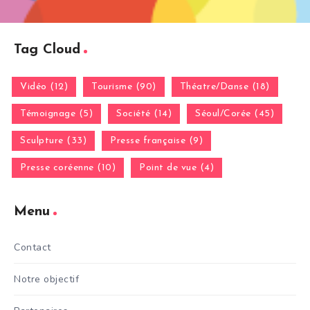
Tag Cloud
Vidéo (12)
Tourisme (90)
Théatre/Danse (18)
Témoignage (5)
Société (14)
Séoul/Corée (45)
Sculpture (33)
Presse française (9)
Presse coréenne (10)
Point de vue (4)
Menu
Contact
Notre objectif