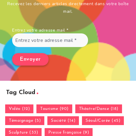
Recevez les derniers articles directement dans votre boîte
mail.
Entrez votre adresse mail
*
Tag Cloud
Vidéo (12)
Tourisme (90)
Théatre/Danse (18)
Témoignage (5)
Société (14)
Séoul/Corée (45)
Sculpture (33)
Presse française (9)