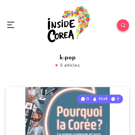
k-pop
5 articles
0
2248
2