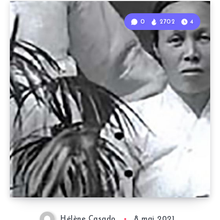
0
2702
4
Hélène Casado
8 mai 2021