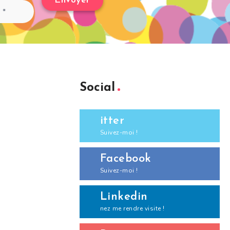
Social
itter
Suivez-moi !
Facebook
Suivez-moi !
Linkedin
nez me rendre visite !