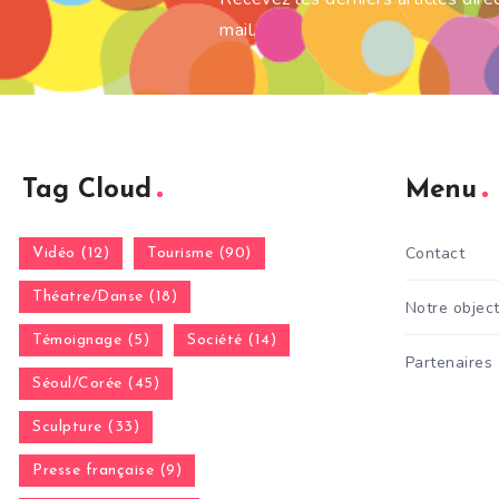
mail.
Tag Cloud
Menu
Contact
Vidéo (12)
Tourisme (90)
Théatre/Danse (18)
Notre object
Témoignage (5)
Société (14)
Partenaires
Séoul/Corée (45)
Sculpture (33)
Presse française (9)