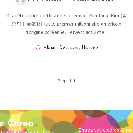
Discrète figure de l’histoire coréenne, Kim Jong-Rim (김
종림ㅣ金鐘林) fut le premier millionnaire américain
d’origine coréenne. Fervent activiste…
Album
,
Découvrir
,
Histoire
Page 1 1
de Corea
Entrez votre adresse ma
ectement dans votre boîte