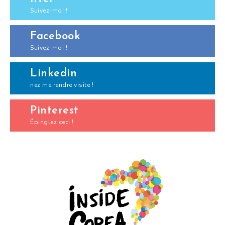
Suivez-moi !
Facebook
Suivez-moi !
Linkedin
nez me rendre visite !
Pinterest
Épinglez ceci !