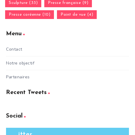
Sculpture (33)
Presse française (9)
Presse coréenne (10)
Point de vue (4)
Menu
Contact
Notre objectif
Partenaires
Recent Tweets
Social
itter