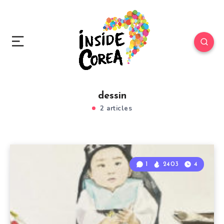
dessin
2 articles
1
2403
4