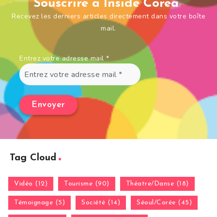
Souscrire à Inside Corea
Recevez les derniers articles directement dans votre boîte
mail.
Entrez votre adresse mail
*
Tag Cloud
Vidéo (12)
Tourisme (90)
Théatre/Danse (18)
Témoignage (5)
Société (14)
Séoul/Corée (45)