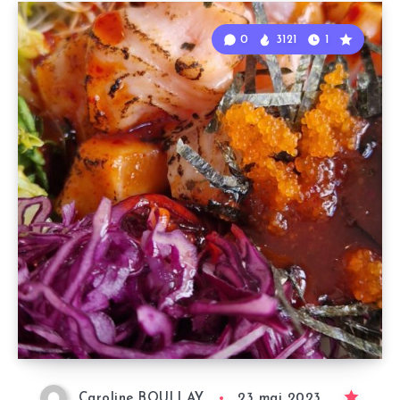
0
3121
1
Caroline BOULLAY
23 mai 2023