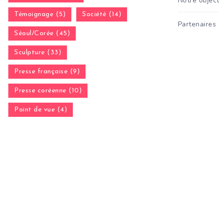
Notre object
Témoignage (5)
Société (14)
Partenaires
Séoul/Corée (45)
Sculpture (33)
Presse française (9)
Presse coréenne (10)
Point de vue (4)