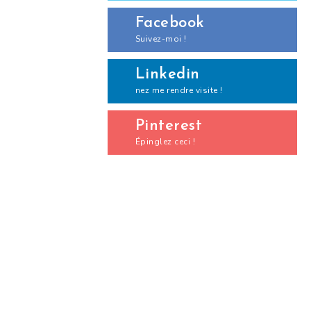
Facebook
Suivez-moi !
Linkedin
nez me rendre visite !
Pinterest
Épinglez ceci !