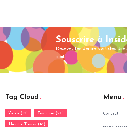
Souscrire à Insi
Recevez les derniers articles dir
mail.
Tag Cloud
Menu
Contact
Vidéo (12)
Tourisme (90)
Théatre/Danse (18)