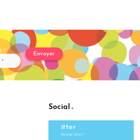
il
*
Social
itter
Suivez-moi !