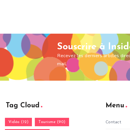
Souscrire à Insi
Recevez les derniers articles dir
mail.
Tag Cloud
Menu
Contact
Vidéo (12)
Tourisme (90)