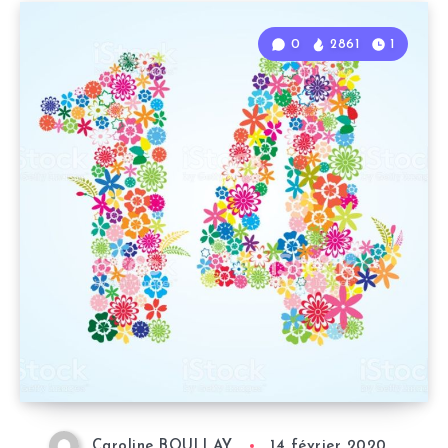
0
2861
1
Caroline BOULLAY
14 février 2020