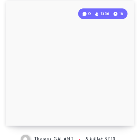
0
7436
16
Thomas GALANT
8 juillet 2019