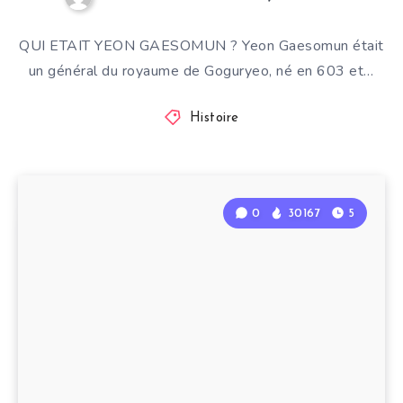
QUI ETAIT YEON GAESOMUN ? Yeon Gaesomun était
un général du royaume de Goguryeo, né en 603 et…
Histoire
0
30167
5