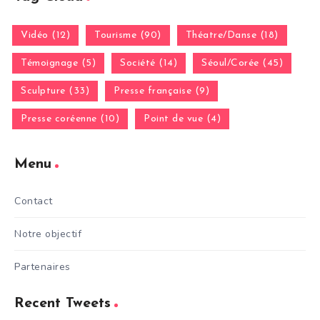
Vidéo (12)
Tourisme (90)
Théatre/Danse (18)
Témoignage (5)
Société (14)
Séoul/Corée (45)
Sculpture (33)
Presse française (9)
Presse coréenne (10)
Point de vue (4)
Menu
Contact
Notre objectif
Partenaires
Recent Tweets