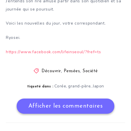
J’entends son rire amusé partir dans son quotidien et sa
journée qui se poursuit.
Voici les nouvelles du jour, votre correspondant.
Ryosei.
https://www.facebook.com/lifeinseoul/?fref=ts
Découvrir
,
Pensées
,
Société
Corée
grand-père
Japon
,
,
tiqueté dans :
Afficher les commentaires