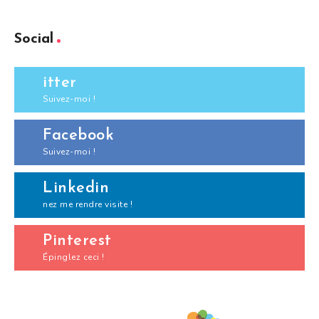
Social
itter
Suivez-moi !
Facebook
Suivez-moi !
Linkedin
nez me rendre visite !
Pinterest
Épinglez ceci !