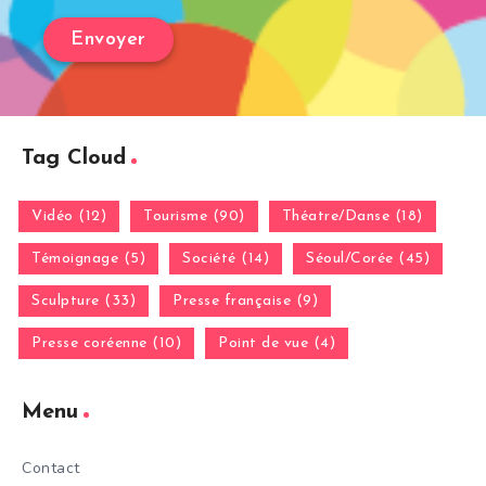
Tag Cloud
Vidéo (12)
Tourisme (90)
Théatre/Danse (18)
Témoignage (5)
Société (14)
Séoul/Corée (45)
Sculpture (33)
Presse française (9)
Presse coréenne (10)
Point de vue (4)
Menu
Contact