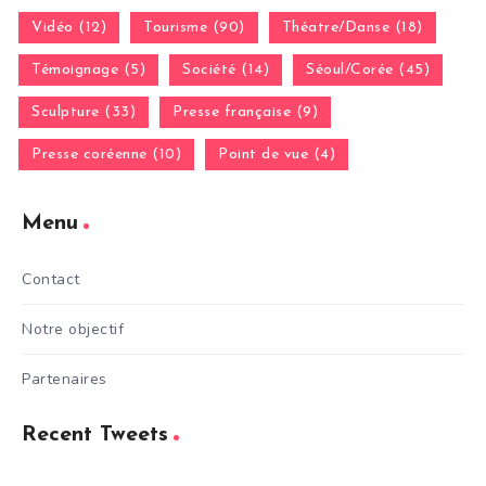
Vidéo (12)
Tourisme (90)
Théatre/Danse (18)
Témoignage (5)
Société (14)
Séoul/Corée (45)
Sculpture (33)
Presse française (9)
Presse coréenne (10)
Point de vue (4)
Menu
Contact
Notre objectif
Partenaires
Recent Tweets