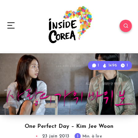
1
1496
1
One Perfect Day – Kim Jee Woon
23 juin 2013
1
Min. à lire