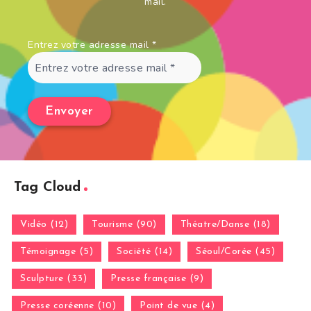
mail.
Entrez votre adresse mail
*
Tag Cloud
Vidéo (12)
Tourisme (90)
Théatre/Danse (18)
Témoignage (5)
Société (14)
Séoul/Corée (45)
Sculpture (33)
Presse française (9)
Presse coréenne (10)
Point de vue (4)