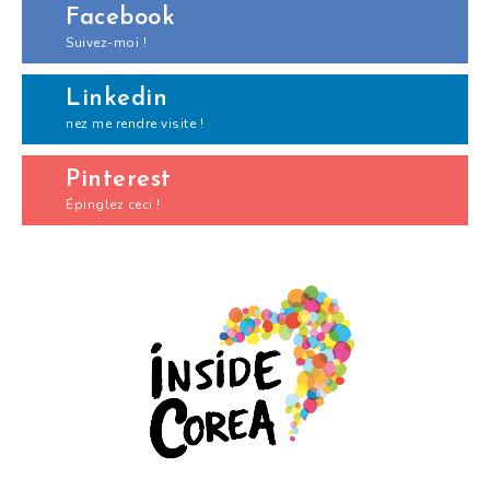
Facebook
Suivez-moi !
Linkedin
nez me rendre visite !
Pinterest
Épinglez ceci !