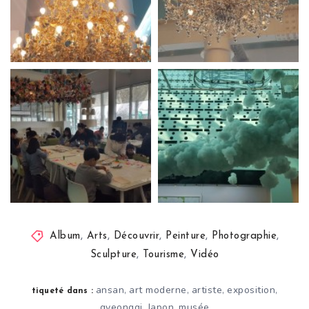
Album
,
Arts
,
Découvrir
,
Peinture
,
Photographie
,
Sculpture
,
Tourisme
,
Vidéo
ansan
art moderne
artiste
exposition
,
,
,
,
tiqueté dans :
gyeonggi
Japon
musée
,
,