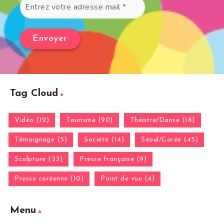
Tag Cloud
Vidéo (12)
Tourisme (90)
Théatre/Danse (18)
Témoignage (5)
Société (14)
Séoul/Corée (45)
Sculpture (33)
Presse française (9)
Presse coréenne (10)
Point de vue (4)
Menu