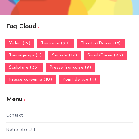
Tag Cloud
Vidéo (12)
Tourisme (90)
Théatre/Danse (18)
Témoignage (5)
Société (14)
Séoul/Corée (45)
Sculpture (33)
Presse française (9)
Presse coréenne (10)
Point de vue (4)
Menu
Contact
Notre objectif