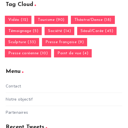
Tag Cloud
Vidéo (12)
Tourisme (90)
Théatre/Danse (18)
Témoignage (5)
Société (14)
Séoul/Corée (45)
Sculpture (33)
Presse française (9)
Presse coréenne (10)
Point de vue (4)
Menu
Contact
Notre objectif
Partenaires
Recent Tweets