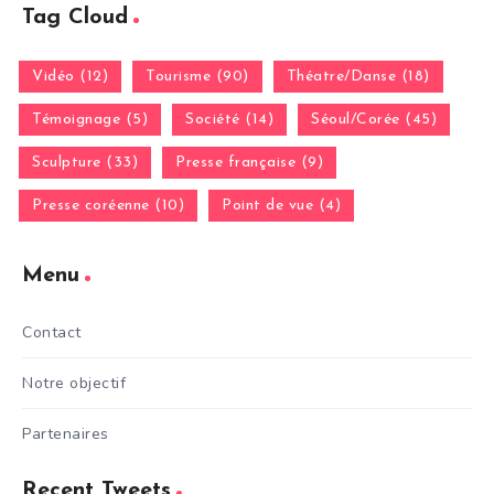
Tag Cloud
Vidéo (12)
Tourisme (90)
Théatre/Danse (18)
Témoignage (5)
Société (14)
Séoul/Corée (45)
Sculpture (33)
Presse française (9)
Presse coréenne (10)
Point de vue (4)
Menu
Contact
Notre objectif
Partenaires
Recent Tweets