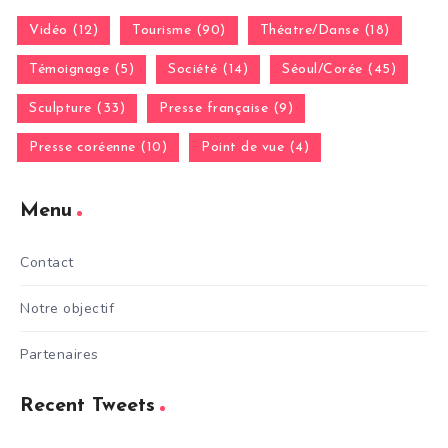
Vidéo (12)
Tourisme (90)
Théatre/Danse (18)
Témoignage (5)
Société (14)
Séoul/Corée (45)
Sculpture (33)
Presse française (9)
Presse coréenne (10)
Point de vue (4)
Menu
Contact
Notre objectif
Partenaires
Recent Tweets