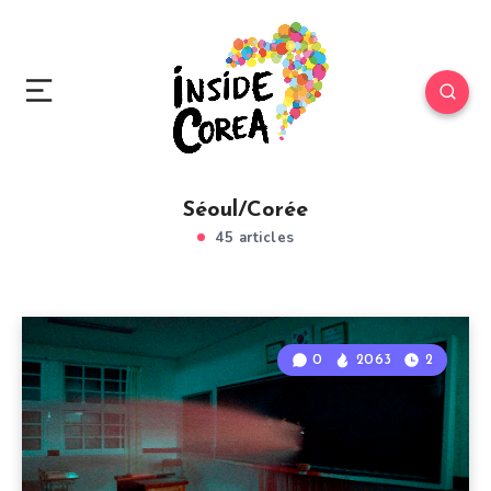
Séoul/Corée
45 articles
0
2063
2