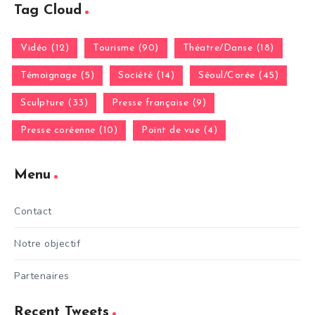
Tag Cloud
Vidéo (12)
Tourisme (90)
Théatre/Danse (18)
Témoignage (5)
Société (14)
Séoul/Corée (45)
Sculpture (33)
Presse française (9)
Presse coréenne (10)
Point de vue (4)
Menu
Contact
Notre objectif
Partenaires
Recent Tweets