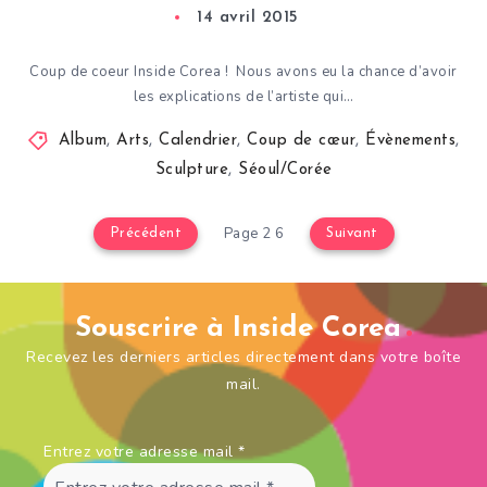
14 avril 2015
Coup de coeur Inside Corea ! Nous avons eu la chance d’avoir
les explications de l’artiste qui…
Album
,
Arts
,
Calendrier
,
Coup de cœur
,
Évènements
,
Sculpture
,
Séoul/Corée
Page 2 6
Précédent
Suivant
Souscrire à Inside Corea
Recevez les derniers articles directement dans votre boîte
mail.
Entrez votre adresse mail
*