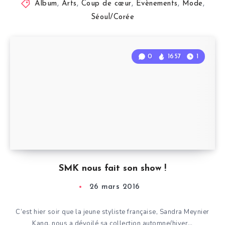
Album
,
Arts
,
Coup de cœur
,
Évènements
,
Mode
,
Séoul/Corée
0
1657
1
SMK nous fait son show !
26 mars 2016
C’est hier soir que la jeune styliste française, Sandra Meynier
Kang, nous a dévoilé sa collection automne/hiver…