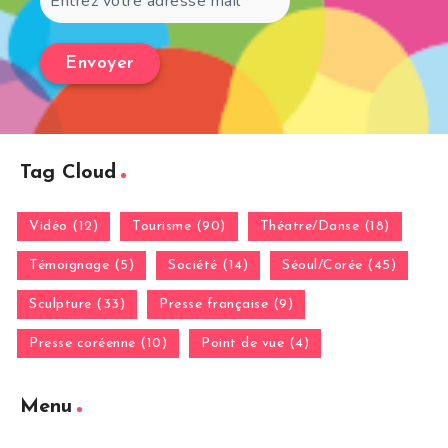
Tag Cloud
Vidéo (12)
Tourisme (90)
Théatre/Danse (18)
Témoignage (5)
Société (14)
Séoul/Corée (45)
Sculpture (33)
Presse française (9)
Presse coréenne (10)
Point de vue (4)
Menu