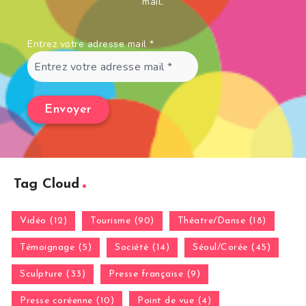
mail.
Entrez votre adresse mail
*
Tag Cloud
Vidéo (12)
Tourisme (90)
Théatre/Danse (18)
Témoignage (5)
Société (14)
Séoul/Corée (45)
Sculpture (33)
Presse française (9)
Presse coréenne (10)
Point de vue (4)