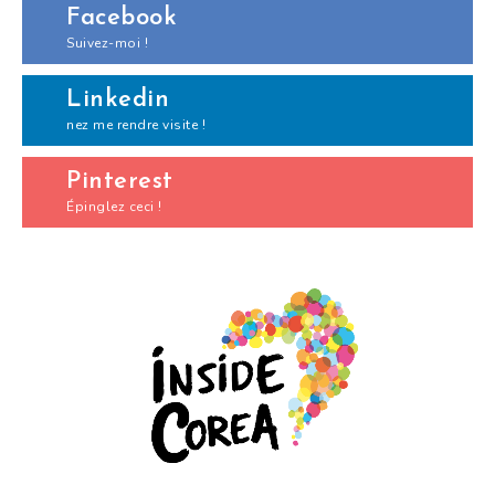
Facebook
Suivez-moi !
Linkedin
nez me rendre visite !
Pinterest
Épinglez ceci !