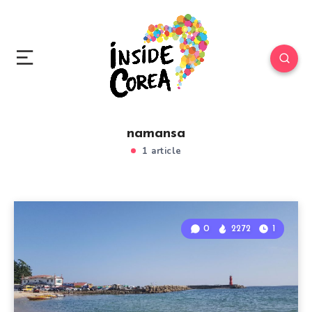
namansa
1 article
0
2272
1