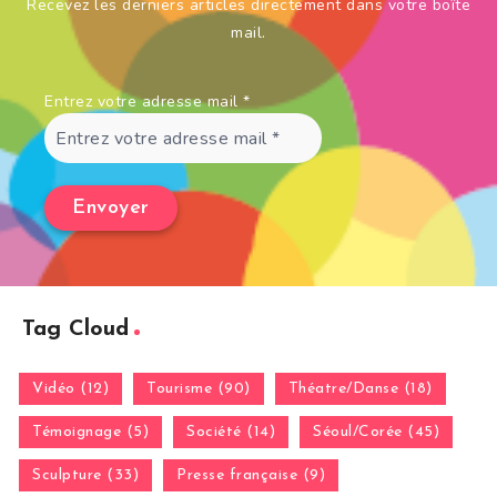
Recevez les derniers articles directement dans votre boîte
mail.
Entrez votre adresse mail
*
Tag Cloud
Vidéo (12)
Tourisme (90)
Théatre/Danse (18)
Témoignage (5)
Société (14)
Séoul/Corée (45)
Sculpture (33)
Presse française (9)