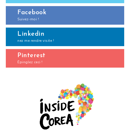
Facebook
Suivez-moi !
Linkedin
nez me rendre visite !
Pinterest
Épinglez ceci !