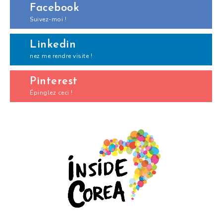
Facebook
Suivez-moi !
Linkedin
nez me rendre visite !
Pinterest
Épinglez ceci !