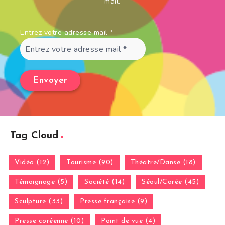
mail.
Entrez votre adresse mail
*
Tag Cloud
Vidéo (12)
Tourisme (90)
Théatre/Danse (18)
Témoignage (5)
Société (14)
Séoul/Corée (45)
Sculpture (33)
Presse française (9)
Presse coréenne (10)
Point de vue (4)