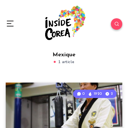
Mexique
1 article
0
1920
2