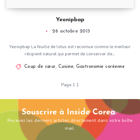
Yeonipbap
26 octobre 2013
Yeonipbap La feuille de lotus est reconnue comme le meilleur
récipient naturel qui permet de conserver de…
Coup de cœur
,
Cuisine
,
Gastronomie coréenne
Page 1 1
Souscrire à Inside Corea
Recevez les derniers articles directement dans votre boîte
mail.