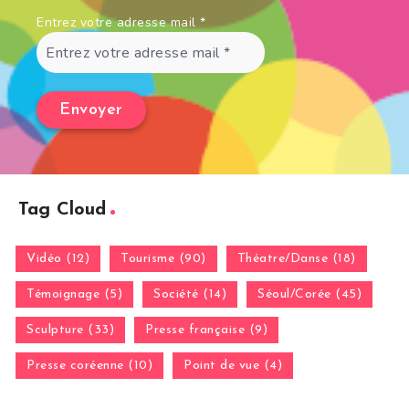
Entrez votre adresse mail
*
Tag Cloud
Vidéo (12)
Tourisme (90)
Théatre/Danse (18)
Témoignage (5)
Société (14)
Séoul/Corée (45)
Sculpture (33)
Presse française (9)
Presse coréenne (10)
Point de vue (4)