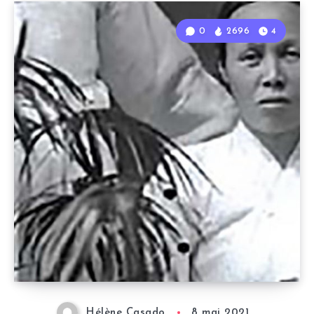
0
2696
4
Hélène Casado
8 mai 2021