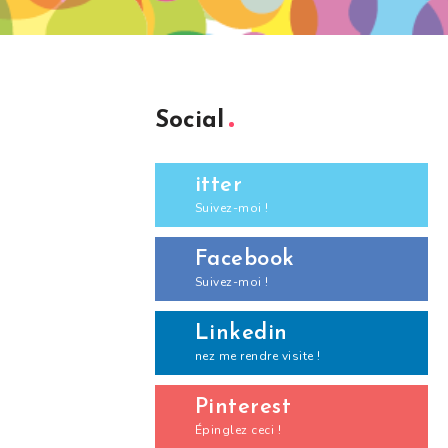
Social
itter
Suivez-moi !
Facebook
Suivez-moi !
Linkedin
nez me rendre visite !
Pinterest
Épinglez ceci !