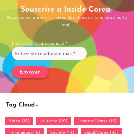
Souscrire à Inside Corea
Recevez les derniers articles directement dans votre boîte
mail.
Entrez votre adresse mail
*
Tag Cloud
Vidéo (12)
Tourisme (90)
Théatre/Danse (18)
Témoignage (5)
Société (14)
Séoul/Corée (45)