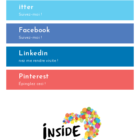
itter
Suivez-moi !
Facebook
Suivez-moi !
Linkedin
nez me rendre visite !
Pinterest
Épinglez ceci !