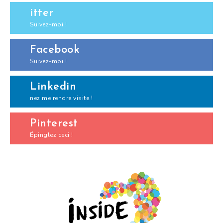
itter
Suivez-moi !
Facebook
Suivez-moi !
Linkedin
nez me rendre visite !
Pinterest
Épinglez ceci !