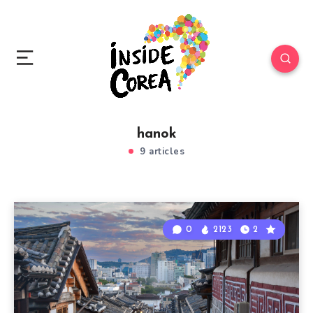
hanok
9 articles
0
2123
2