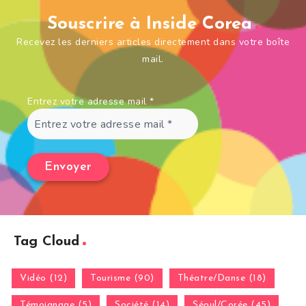
Souscrire à Inside Corea
Recevez les derniers articles directement dans votre boîte
mail.
Entrez votre adresse mail
*
Tag Cloud
Vidéo (12)
Tourisme (90)
Théatre/Danse (18)
Témoignage (5)
Société (14)
Séoul/Corée (45)