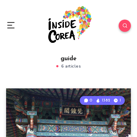
guide
6 articles
0
1382
1