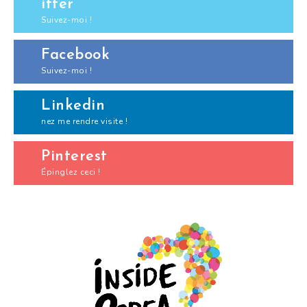
itter
Suivez-moi !
Facebook
Suivez-moi !
Linkedin
nez me rendre visite !
Pinterest
Épinglez ceci !