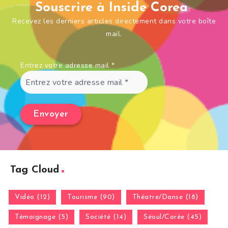
Souscrire à Inside Corea
Recevez les derniers articles directement dans votre boîte
mail.
Entrez votre adresse mail
*
Tag Cloud
Vidéo (12)
Tourisme (90)
Théatre/Danse (18)
Témoignage (5)
Société (14)
Séoul/Corée (45)