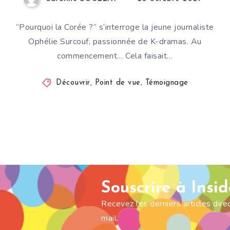
“Pourquoi la Corée ?” s’interroge la jeune journaliste
Ophélie Surcouf, passionnée de K-dramas. Au
commencement… Cela faisait…
Découvrir
,
Point de vue
,
Témoignage
Souscrire à Insi
Recevez les derniers articles dir
mail.