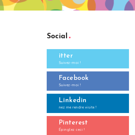
Social
itter
Suivez-moi !
Facebook
Suivez-moi !
Linkedin
nez me rendre visite !
Pinterest
Épinglez ceci !