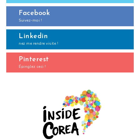
Facebook
Suivez-moi !
Linkedin
nez me rendre visite !
Pinterest
Épinglez ceci !