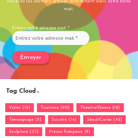
Recevez les derniers articles directement dans votre boîte
mail.
Entrez votre adresse mail
*
Tag Cloud
Vidéo (12)
Tourisme (90)
Théatre/Danse (18)
Témoignage (5)
Société (14)
Séoul/Corée (45)
Sculpture (33)
Presse française (9)