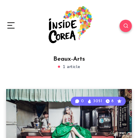
Beaux-Arts
1 article
0
3051
8